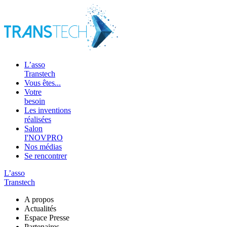
L’asso
Transtech
Vous êtes...
Votre
besoin
Les inventions
réalisées
Salon
I'NOVPRO
Nos médias
Se rencontrer
L’asso
Transtech
A propos
Actualités
Espace Presse
Partenaires