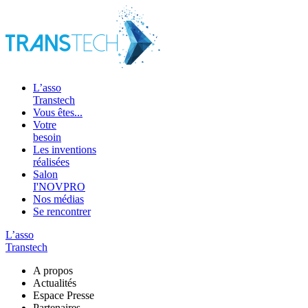
L’asso
Transtech
Vous êtes...
Votre
besoin
Les inventions
réalisées
Salon
I'NOVPRO
Nos médias
Se rencontrer
L’asso
Transtech
A propos
Actualités
Espace Presse
Partenaires