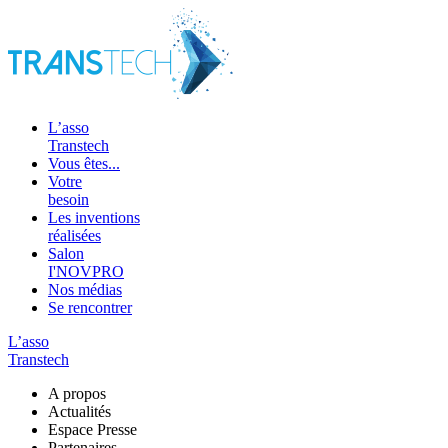
L’asso
Transtech
Vous êtes...
Votre
besoin
Les inventions
réalisées
Salon
I'NOVPRO
Nos médias
Se rencontrer
L’asso
Transtech
A propos
Actualités
Espace Presse
Partenaires