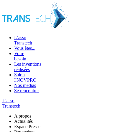
L’asso
Transtech
Vous êtes...
Votre
besoin
Les inventions
réalisées
Salon
I'NOVPRO
Nos médias
Se rencontrer
L’asso
Transtech
A propos
Actualités
Espace Presse
Partenaires