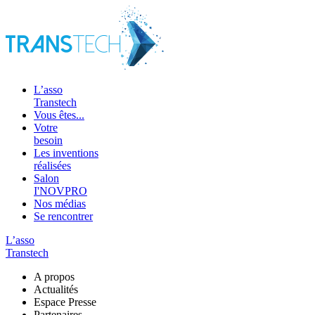
L’asso
Transtech
Vous êtes...
Votre
besoin
Les inventions
réalisées
Salon
I'NOVPRO
Nos médias
Se rencontrer
L’asso
Transtech
A propos
Actualités
Espace Presse
Partenaires