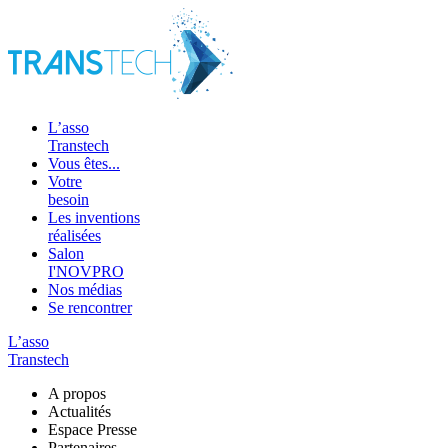
L’asso
Transtech
Vous êtes...
Votre
besoin
Les inventions
réalisées
Salon
I'NOVPRO
Nos médias
Se rencontrer
L’asso
Transtech
A propos
Actualités
Espace Presse
Partenaires