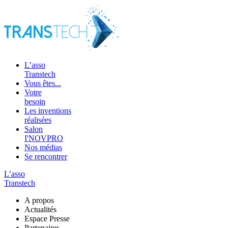
L’asso
Transtech
Vous êtes...
Votre
besoin
Les inventions
réalisées
Salon
I'NOVPRO
Nos médias
Se rencontrer
L’asso
Transtech
A propos
Actualités
Espace Presse
Partenaires