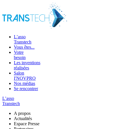
L’asso
Transtech
Vous êtes...
Votre
besoin
Les inventions
réalisées
Salon
I'NOVPRO
Nos médias
Se rencontrer
L’asso
Transtech
A propos
Actualités
Espace Presse
Partenaires