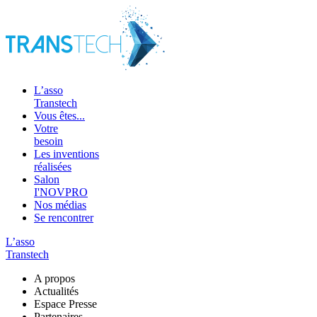
L’asso
Transtech
Vous êtes...
Votre
besoin
Les inventions
réalisées
Salon
I'NOVPRO
Nos médias
Se rencontrer
L’asso
Transtech
A propos
Actualités
Espace Presse
Partenaires